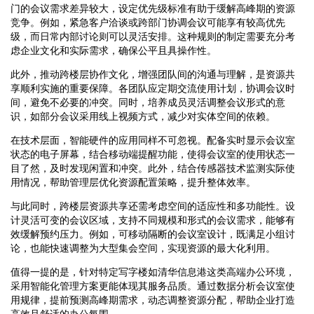
门的会议需求差异较大，设定优先级标准有助于缓解高峰期的资源
竞争。例如，紧急客户洽谈或跨部门协调会议可能享有较高优先
级，而日常内部讨论则可以灵活安排。这种规则的制定需要充分考
虑企业文化和实际需求，确保公平且具操作性。
此外，推动跨楼层协作文化，增强团队间的沟通与理解，是资源共
享顺利实施的重要保障。各团队应定期交流使用计划，协调会议时
间，避免不必要的冲突。同时，培养成员灵活调整会议形式的意
识，如部分会议采用线上视频方式，减少对实体空间的依赖。
在技术层面，智能硬件的应用同样不可忽视。配备实时显示会议室
状态的电子屏幕，结合移动端提醒功能，使得会议室的使用状态一
目了然，及时发现闲置和冲突。此外，结合传感器技术监测实际使
用情况，帮助管理层优化资源配置策略，提升整体效率。
与此同时，跨楼层资源共享还需考虑空间的适应性和多功能性。设
计灵活可变的会议区域，支持不同规模和形式的会议需求，能够有
效缓解预约压力。例如，可移动隔断的会议室设计，既满足小组讨
论，也能快速调整为大型集会空间，实现资源的最大化利用。
值得一提的是，针对特定写字楼如清华信息港这类高端办公环境，
采用智能化管理方案更能体现其服务品质。通过数据分析会议室使
用规律，提前预测高峰期需求，动态调整资源分配，帮助企业打造
高效且舒适的办公氛围。