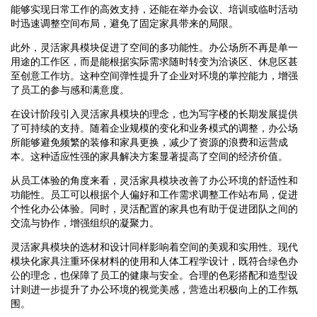
能够实现日常工作的高效支持，还能在举办会议、培训或临时活动
时迅速调整空间布局，避免了固定家具带来的局限。
此外，灵活家具模块促进了空间的多功能性。办公场所不再是单一
用途的工作区，而是能根据实际需求随时转变为洽谈区、休息区甚
至创意工作坊。这种空间弹性提升了企业对环境的掌控能力，增强
了员工的参与感和满意度。
在设计阶段引入灵活家具模块的理念，也为写字楼的长期发展提供
了可持续的支持。随着企业规模的变化和业务模式的调整，办公场
所能够避免频繁的装修和家具更换，减少了资源的浪费和运营成
本。这种适应性强的家具解决方案显著提高了空间的经济价值。
从员工体验的角度来看，灵活家具模块改善了办公环境的舒适性和
功能性。员工可以根据个人偏好和工作需求调整工作站布局，促进
个性化办公体验。同时，灵活配置的家具也有助于促进团队之间的
交流与协作，增强组织的凝聚力。
灵活家具模块的选材和设计同样影响着空间的美观和实用性。现代
模块化家具注重环保材料的使用和人体工程学设计，既符合绿色办
公的理念，也保障了员工的健康与安全。合理的色彩搭配和造型设
计则进一步提升了办公环境的视觉美感，营造出积极向上的工作氛
围。